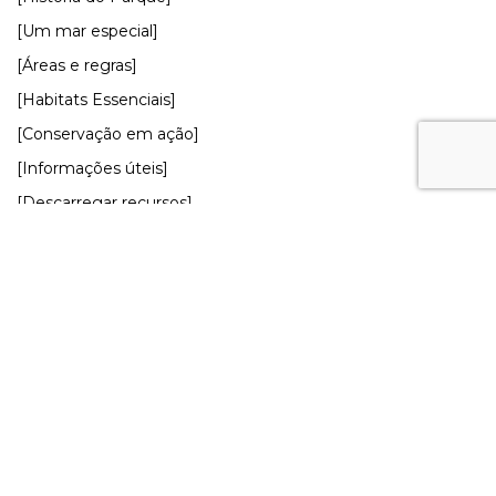
[Um mar especial]
[Áreas e regras]
[Habitats Essenciais]
[Conservação em ação]
[Informações úteis]
[Descarregar recursos]
SAIBA MAIS
GEOPORTAL
COLABORE!
CATÁLOGO